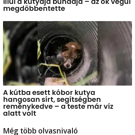
lilul a kutyája bundája – az ok végül
megdöbbentette
A kútba esett kóbor kutya
hangosan sírt, segítségben
reménykedve – a teste már víz
alatt volt
Még több olvasnivaló