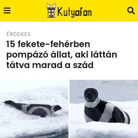
6
ÉRDEKES
15 fekete-fehérben
é
pompázó állat, aki láttán
v
tátva marad a szád
a
g
b
o
y
B
6
.
é
Z
.
v
a
g