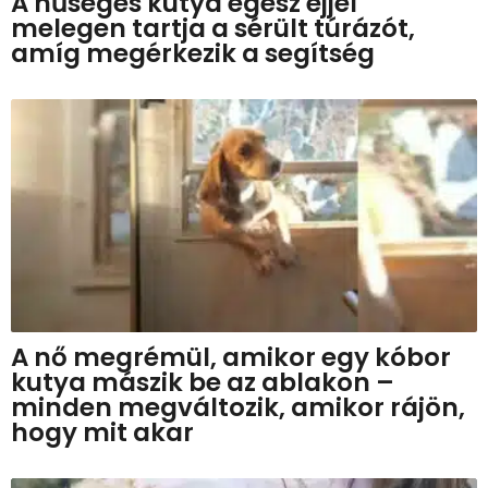
A hűséges kutya egész éjjel
melegen tartja a sérült túrázót,
amíg megérkezik a segítség
A nő megrémül, amikor egy kóbor
kutya mászik be az ablakon –
minden megváltozik, amikor rájön,
hogy mit akar