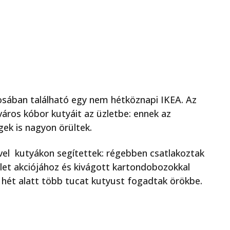
osában található egy nem hétköznapi IKEA. Az
 város kóbor kutyáit az üzletbe: ennek az
ek is nagyon örültek.
el kutyákon segítettek: régebben csatlakoztak
et akciójához és kivágott kartondobozokkal
y hét alatt több tucat kutyust fogadtak örökbe.