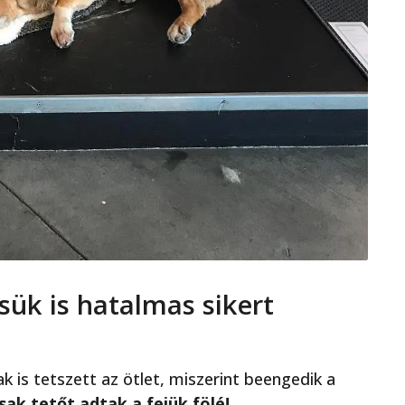
ük is hatalmas sikert
is tetszett az ötlet, miszerint beengedik a
ak tetőt adtak a fejük fölé!