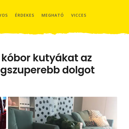
YOS
ÉRDEKES
MEGHATÓ
VICCES
 kóbor kutyákat az
legszuperebb dolgot