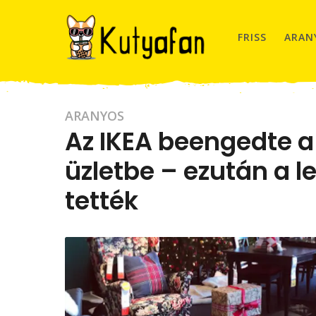
FRISS
ARAN
7
ARANYOS
Az IKEA beengedte a
é
v
üzletbe – ezután a 
a
g
tették
o
7
b
y
é
B
v
.
Z
a
.
g