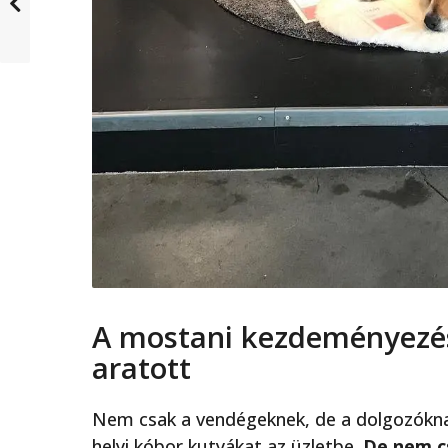
A mostani kezdeményezés
aratott
Nem csak a vendégeknek, de a dolgozóknak 
helyi kóbor kutyákat az üzletbe.
De nem cs