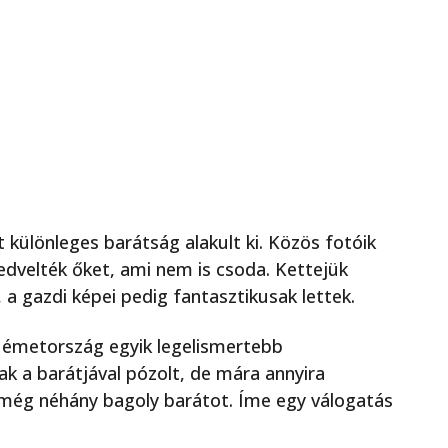
t különleges barátság alakult ki. Közös fotóik
edvelték őket, ami nem is csoda. Kettejük
 a gazdi képei pedig fantasztikusak lettek.
 Németország egyik legelismertebb
 a barátjával pózolt, de mára annyira
még néhány bagoly barátot. Íme egy válogatás