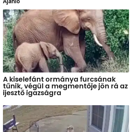
Ajánló
A kiselefánt ormánya furcsának
tűnik, végül a megmentője jön rá az
ijesztő igazságra