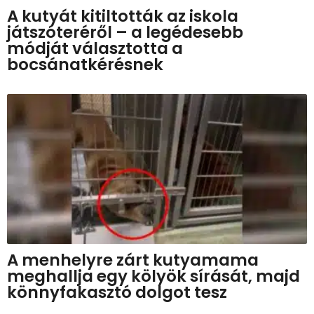
A kutyát kitiltották az iskola
játszóteréről – a legédesebb
módját választotta a
bocsánatkérésnek
A menhelyre zárt kutyamama
meghallja egy kölyök sírását, majd
könnyfakasztó dolgot tesz