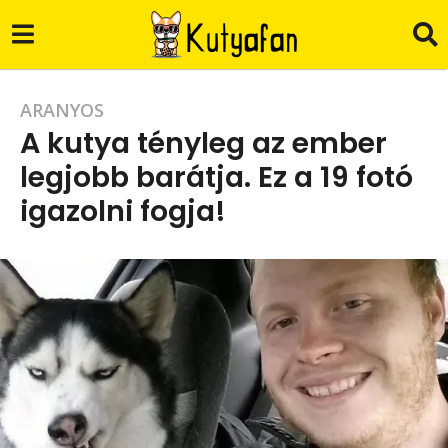
9
ARANYOS
A kutya tényleg az ember
é
legjobb barátja. Ez a 19 fotó
v
igazolni fogja!
a
g
b
o
y
B
9
.
é
Z
.
v
a
g