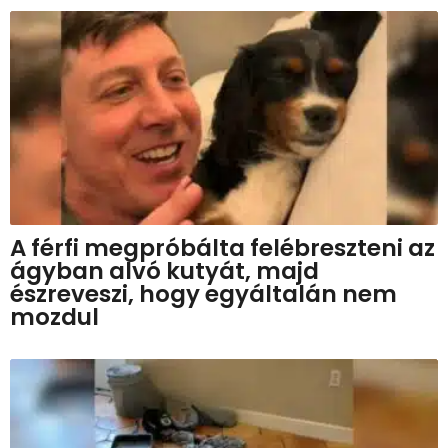
A férfi megpróbálta felébreszteni az
ágyban alvó kutyát, majd
észreveszi, hogy egyáltalán nem
mozdul