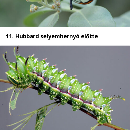
11. Hubbard selyemhernyó előtte