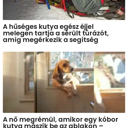
A hűséges kutya egész éjjel
melegen tartja a sérült túrázót,
amíg megérkezik a segítség
A nő megrémül, amikor egy kóbor
kutya mászik be az ablakon –