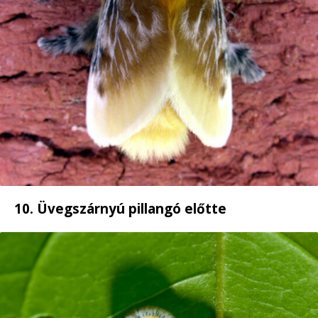
10. Üvegszárnyú pillangó előtte