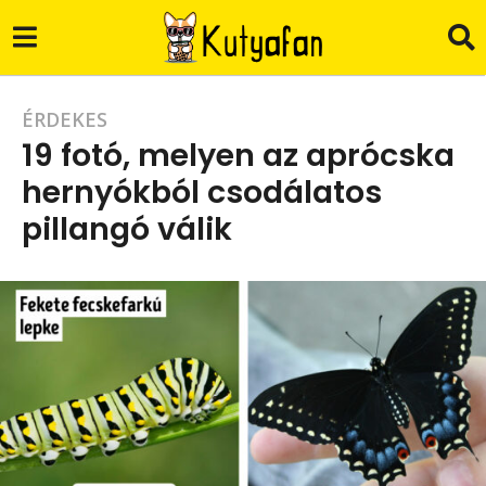
5
ÉRDEKES
19 fotó, melyen az aprócska
é
hernyókból csodálatos
v
pillangó válik
a
g
b
o
y
B
5
.
é
Z
.
v
a
g