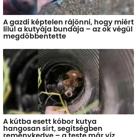
A gazdi képtelen rájönni, hogy miért
lilul a kutyája bundája – az ok végül
megdöbbentette
A kútba esett kóbor kutya
hangosan sírt, segítségben
reménykedve – a teste már víz