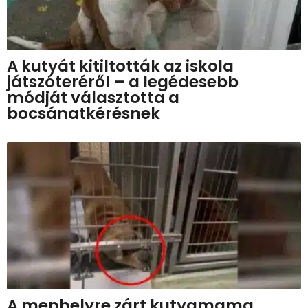
A kutyát kitiltották az iskola
játszóteréről – a legédesebb
módját választotta a
bocsánatkérésnek
A menhelyre zárt kutyamama