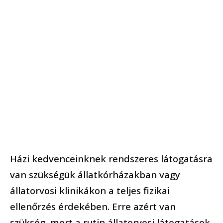
o
Házi kedvenceinknek rendszeres látogatásra
van szükségük állatkórházakban vagy
állatorvosi klinikákon a teljes fizikai
ellenőrzés érdekében. Erre azért van
szükség, mert a rutin állatorvosi látogatások