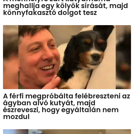
meghallja egy kölyök sírását, majd
könnyfakasztó dolgot tesz
A férfi megpróbálta felébreszteni az
ágyban alvó kutyát, majd
észreveszi, hogy egyáltalán nem
mozdul