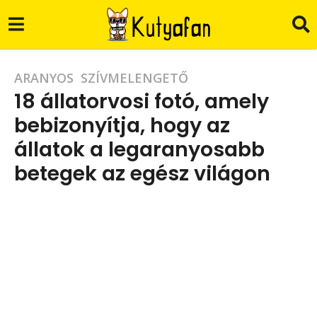
4
ARANYOS
,
SZÍVMELENGETŐ
18 állatorvosi fotó, amely
é
bebizonyítja, hogy az
v
állatok a legaranyosabb
a
g
betegek az egész világon
o
b
4
y
C
é
.
v
G
.
a
g