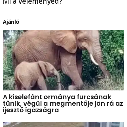
Mi a véleményed?
a
t
i
Ajánló
o
n
A kiselefánt ormánya furcsának
tűnik, végül a megmentője jön rá az
ijesztő igazságra