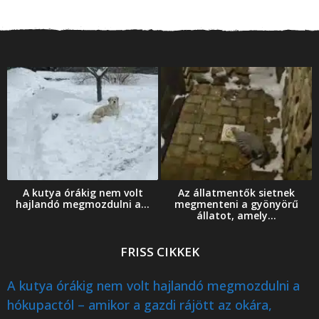
A kutya órákig nem volt
Az állatmentők sietnek
hajlandó megmozdulni a...
megmenteni a gyönyörű
állatot, amely...
FRISS CIKKEK
A kutya órákig nem volt hajlandó megmozdulni a
hókupactól – amikor a gazdi rájött az okára,