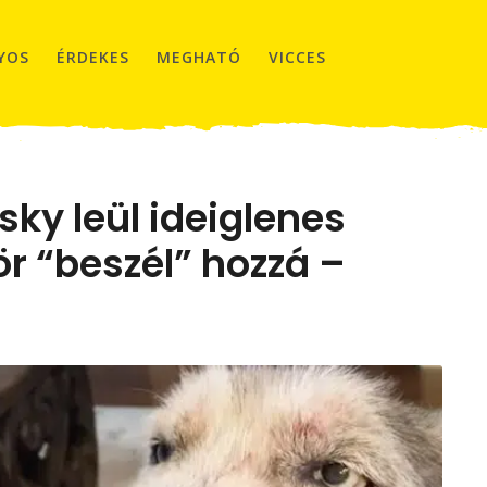
YOS
ÉRDEKES
MEGHATÓ
VICCES
sky leül ideiglenes
ör “beszél” hozzá –