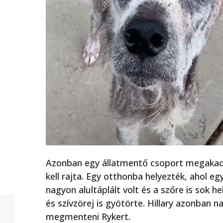
Azonban egy állatmentő csoport megakadá
kell rajta. Egy otthonba helyezték, ahol egy
nagyon alultáplált volt és a szőre is sok he
és szívzörej is gyötörte. Hillary azonban 
megmenteni Rykert.