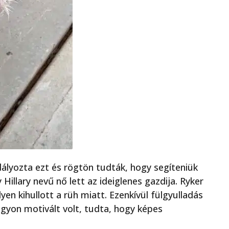
lyozta ezt és rögtön tudták, hogy segíteniük
 Hillary nevű nő lett az ideiglenes gazdija. Ryker
lyen kihullott a rüh miatt. Ezenkívül fülgyulladás
nagyon motivált volt, tudta, hogy képes