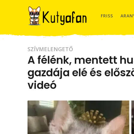
FRISS
ARAN
4
SZÍVMELENGETŐ
A félénk, mentett hu
é
v
gazdája elé és elősz
a
g
videó
o
4
b
y
é
C
v
.
G
a
.
g