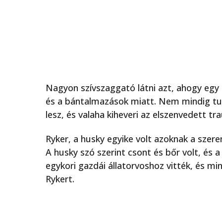
Nagyon szívszaggató látni azt, ahogy egy 
és a bántalmazások miatt. Nem mindig tud
lesz, és valaha kiheveri az elszenvedett tr
Ryker, a husky egyike volt azoknak a szer
A husky szó szerint csont és bőr volt, és 
egykori gazdái állatorvoshoz vitték, és mi
Rykert.