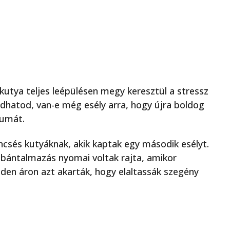
kutya teljes leépülésen megy keresztül a stressz
hatod, van-e még esély arra, hogy újra boldog
aumát.
encsés kutyáknak, akik kaptak egy második esélyt.
a bántalmazás nyomai voltak rajta, amikor
nden áron azt akarták, hogy elaltassák szegény