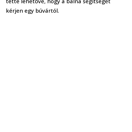
tette lehetővé, hogy a bálna segítséget
kérjen egy búvártól.