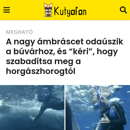
3
MEGHATÓ
A nagy ámbráscet odaúszik
é
a búvárhoz, és “kéri”, hogy
v
szabadítsa meg a
a
g
horgászhorogtól
o
b
3
y
C
é
.
v
G
.
a
g