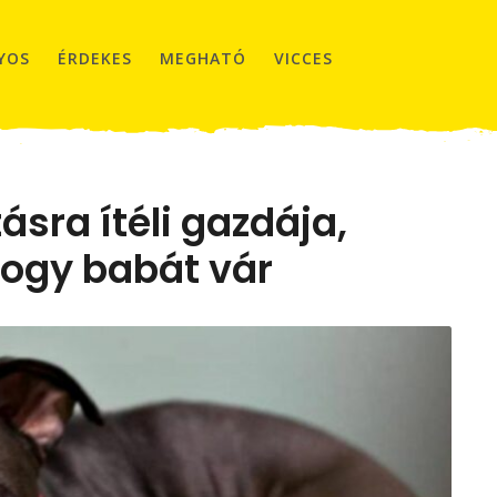
YOS
ÉRDEKES
MEGHATÓ
VICCES
tásra ítéli gazdája,
ogy babát vár