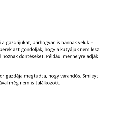
 a gazdájukat, bárhogyan is bánnak velük –
berek azt gondolják, hogy a kutyájuk nem lesz
nül hoznak döntéseket. Például menhelyre adják
mikor gazdája megtudta, hogy várandós. Smileyt
val még nem is találkozott.