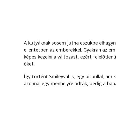
A kutyáknak sosem jutna eszükbe elhagyni
ellentétben az emberekkel. Gyakran az em
képes kezelni a változást, ezért felelőtle
őket.
Így történt Smileyval is, egy pitbullal, a
azonnal egy menhelyre adták, pedig a babá