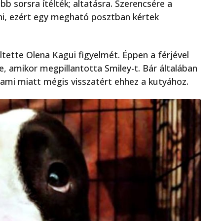
abb sorsra ítélték; altatásra. Szerencsére a
tni, ezért egy megható posztban kértek
ltette Olena Kagui figyelmét. Éppen a férjével
, amikor megpillantotta Smiley-t. Bár általában
ami miatt mégis visszatért ehhez a kutyához.