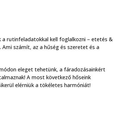
 rutinfeladatokkal kell foglalkozni – etetés &
a. Ami számít, az a hűség és szeretet és a
módon eleget tehetünk, a fáradozásainkért
utalmaznak! A most következő hőseink
kerül elérniük a tökéletes harmóniát!