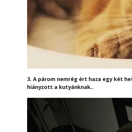
3. A párom nemrég ért haza egy két he
hiányzott a kutyánknak..