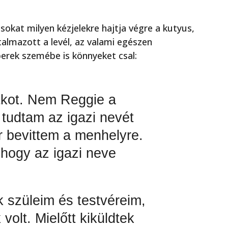
csokat milyen kézjelekre hajtja végre a kutyus,
almazott a levél, az valami egészen
rek szemébe is könnyeket csal:
tkot. Nem Reggie a
tudtam az igazi nevét
 bevittem a menhelyre.
hogy az igazi neve
szüleim és testvéreim,
olt. Mielőtt kiküldtek