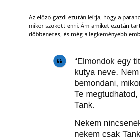
Az előző gazdi ezután leírja, hogy a paran
mikor szokott enni. Ám amiket ezután tart
döbbenetes, és még a legkeményebb embe
“Elmondok egy ti
kutya neve. Nem 
bemondani, mikor
Te megtudhatod, 
Tank.
Nekem nincsenek 
nekem csak Tank v