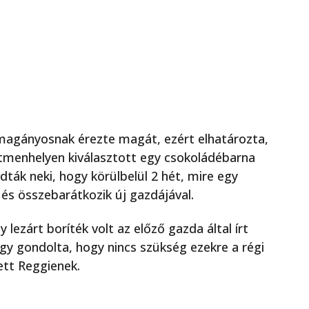
 magányosnak érezte magát, ezért elhatározta,
atmenhelyen kiválasztott egy csokoládébarna
dták neki, hogy körülbelül 2 hét, mire egy
és összebarátkozik új gazdájával.
lezárt boríték volt az előző gazda által írt
 úgy gondolta, hogy nincs szükség ezekre a régi
vett Reggienek.