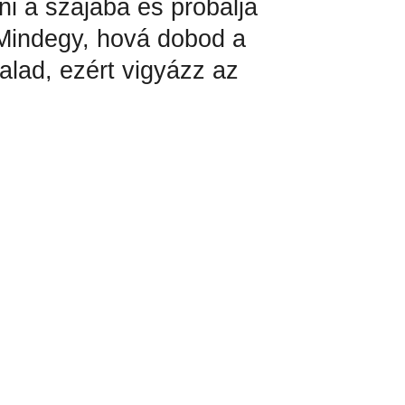
ni a szájába és próbálja
 Mindegy, hová dobod a
alad, ezért vigyázz az