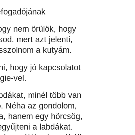
efogadójának
ogy nem örülök, hogy
sod, mert azt jelenti,
passzolnom a kutyám.
i, hogy jó kapcsolatot
gie-vel.
bdákat, minél több van
bb. Néha az gondolom,
a, hanem egy hörcsög,
egyűjteni a labdákat.