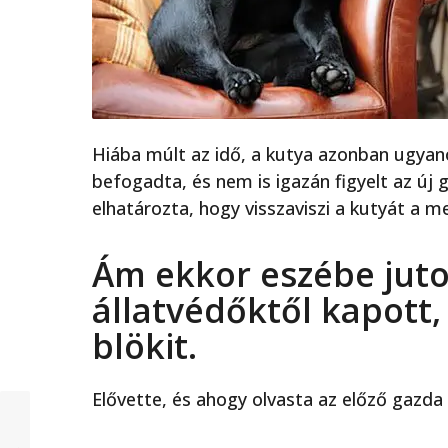
Hiába múlt az idő, a kutya azonban ugyan
befogadta, és nem is igazán figyelt az új g
elhatározta, hogy visszaviszi a kutyát a m
Ám ekkor eszébe jutot
állatvédőktől kapott
blökit.
Elővette, és ahogy olvasta az előző gazda 