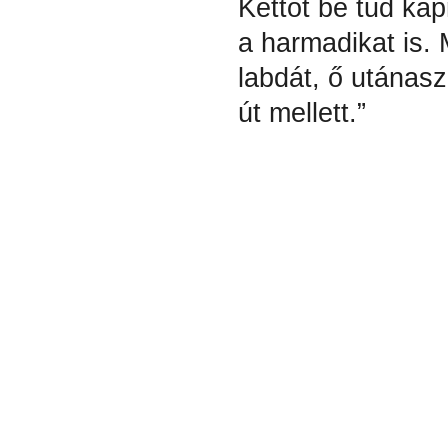
Kettőt be tud kap
a harmadikat is.
labdát, ő utánasz
út mellett.”