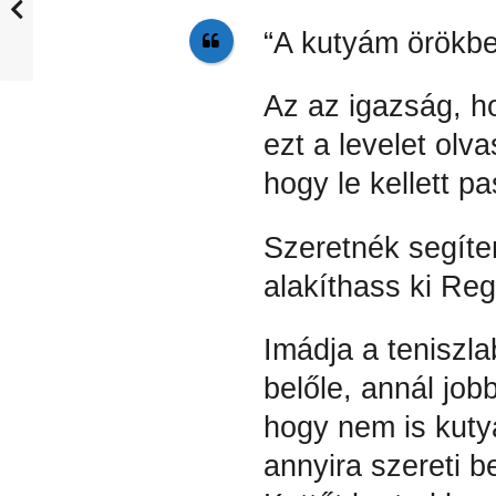
“A kutyám örökb
Az az igazság, h
ezt a levelet olva
hogy le kellett 
Szeretnék segíten
alakíthass ki Reg
Imádja a teniszla
belőle, annál jo
hogy nem is kuty
annyira szereti b