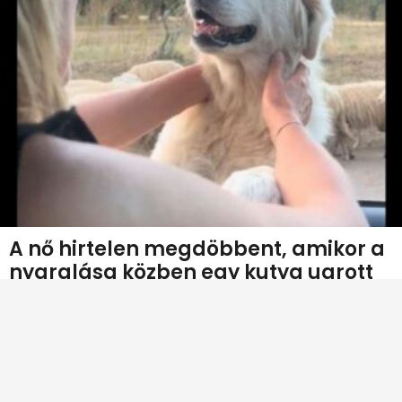
A nő hirtelen megdöbbent, amikor a
nyaralása közben egy kutya ugrott
az autójára