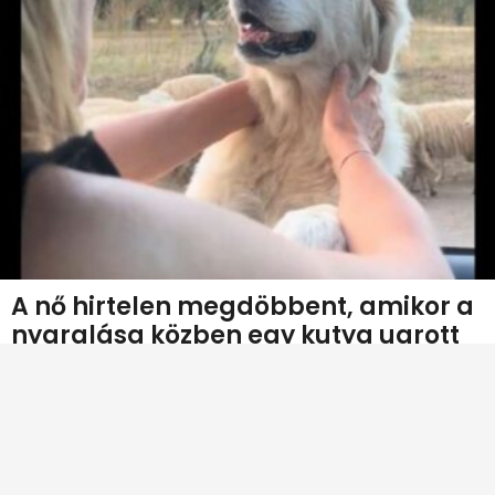
A nő hirtelen megdöbbent, amikor a
nyaralása közben egy kutya ugrott
az autójára