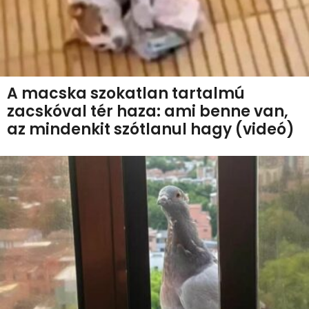
A macska szokatlan tartalmú
zacskóval tér haza: ami benne van,
az mindenkit szótlanul hagy (videó)