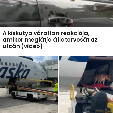
A kiskutya váratlan reakciója,
amikor meglátja állatorvosát az
utcán (videó)