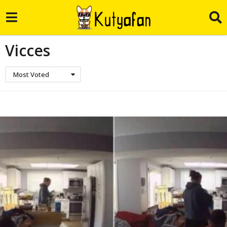
Vicces
Most Voted